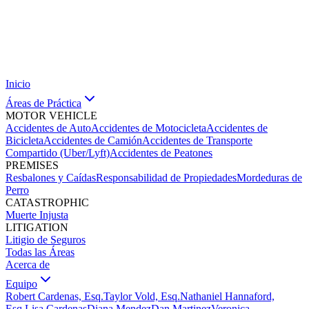
Inicio
Áreas de Práctica
MOTOR VEHICLE
Accidentes de Auto
Accidentes de Motocicleta
Accidentes de
Bicicleta
Accidentes de Camión
Accidentes de Transporte
Compartido (Uber/Lyft)
Accidentes de Peatones
PREMISES
Resbalones y Caídas
Responsabilidad de Propiedades
Mordeduras de
Perro
CATASTROPHIC
Muerte Injusta
LITIGATION
Litigio de Seguros
Todas las Áreas
Acerca de
Equipo
Robert Cardenas, Esq.
Taylor Vold, Esq.
Nathaniel Hannaford,
Esq.
Lisa Cardenas
Diana Mendez
Dan Martinez
Veronica