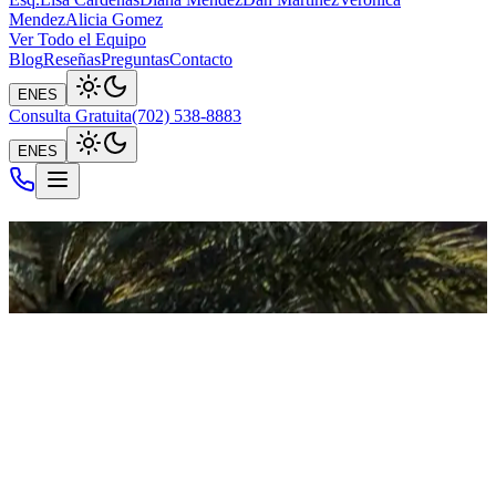
Mendez
Alicia Gomez
Ver Todo el Equipo
Blog
Reseñas
Preguntas
Contacto
EN
ES
Consulta Gratuita
(702) 538-8883
EN
ES
Teléfono
(702) 538-8883