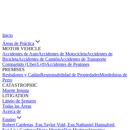
Inicio
Áreas de Práctica
MOTOR VEHICLE
Accidentes de Auto
Accidentes de Motocicleta
Accidentes de
Bicicleta
Accidentes de Camión
Accidentes de Transporte
Compartido (Uber/Lyft)
Accidentes de Peatones
PREMISES
Resbalones y Caídas
Responsabilidad de Propiedades
Mordeduras de
Perro
CATASTROPHIC
Muerte Injusta
LITIGATION
Litigio de Seguros
Todas las Áreas
Acerca de
Equipo
Robert Cardenas, Esq.
Taylor Vold, Esq.
Nathaniel Hannaford,
Esq.
Lisa Cardenas
Diana Mendez
Dan Martinez
Veronica