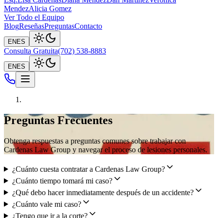
Mendez
Alicia Gomez
Ver Todo el Equipo
Blog
Reseñas
Preguntas
Contacto
EN
ES
Consulta Gratuita
(702) 538-8883
EN
ES
Preguntas Frecuentes
Obtenga respuestas a preguntas comunes sobre trabajar con
Cardenas Law Group y navegar el proceso de lesiones personales.
¿Cuánto cuesta contratar a Cardenas Law Group?
¿Cuánto tiempo tomará mi caso?
¿Qué debo hacer inmediatamente después de un accidente?
¿Cuánto vale mi caso?
¿Tengo que ir a la corte?