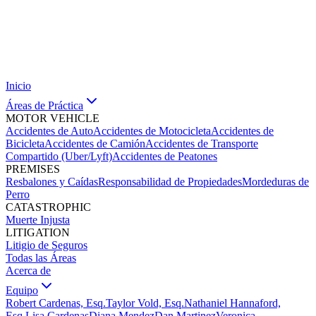
Inicio
Áreas de Práctica
MOTOR VEHICLE
Accidentes de Auto
Accidentes de Motocicleta
Accidentes de
Bicicleta
Accidentes de Camión
Accidentes de Transporte
Compartido (Uber/Lyft)
Accidentes de Peatones
PREMISES
Resbalones y Caídas
Responsabilidad de Propiedades
Mordeduras de
Perro
CATASTROPHIC
Muerte Injusta
LITIGATION
Litigio de Seguros
Todas las Áreas
Acerca de
Equipo
Robert Cardenas, Esq.
Taylor Vold, Esq.
Nathaniel Hannaford,
Esq.
Lisa Cardenas
Diana Mendez
Dan Martinez
Veronica