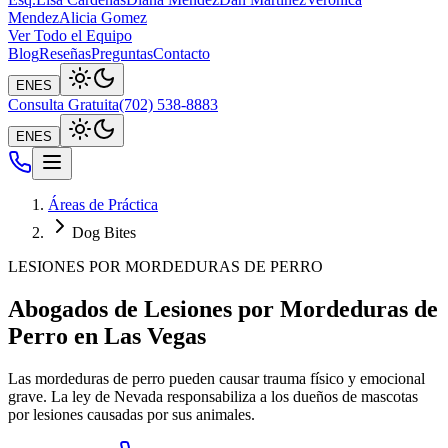
Mendez
Alicia Gomez
Ver Todo el Equipo
Blog
Reseñas
Preguntas
Contacto
EN
ES
Consulta Gratuita
(702) 538-8883
EN
ES
Áreas de Práctica
Dog Bites
LESIONES POR MORDEDURAS DE PERRO
Abogados de Lesiones por Mordeduras de
Perro en Las Vegas
Las mordeduras de perro pueden causar trauma físico y emocional
grave. La ley de Nevada responsabiliza a los dueños de mascotas
por lesiones causadas por sus animales.